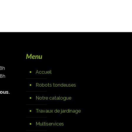
Menu
18h
Accueil
18h
Robots tondeuses
ous.
Notre catalogue
Travaux de jardinage
Multiservices