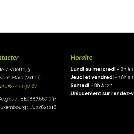
tacter
Horaire
Lundi au mercredi
– 8h à 
 la Villette, 3
Jeudi et vendredi
– 16h à 
aint-Mard (Virton)
Samedi
– 8h à 12h
2 (0)63/33 90 87
Uniquement sur rendez-v
elgique : BE0887.663.034
uxembourg : LU22821216