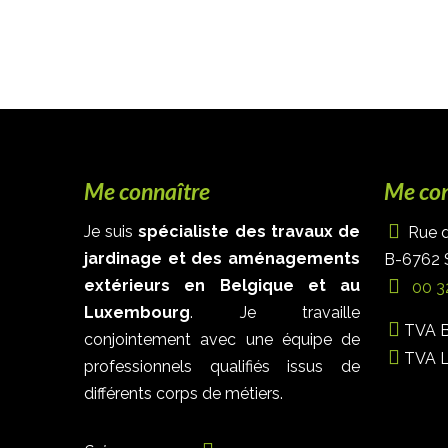
Me connaître
Me con
Je suis
spécialiste des travaux de
Rue de
jardinage et des aménagements
B-6762 S
extérieurs en Belgique et au
00 3
Luxembourg
. Je travaille
TVA B
conjointement avec une équipe de
TVA L
professionnels qualifiés issus de
différents corps de métiers.