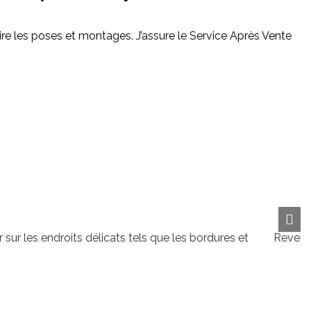
re les poses et montages. J’assure le Service Après Vente
r les endroits délicats tels que les bordures et
Revende